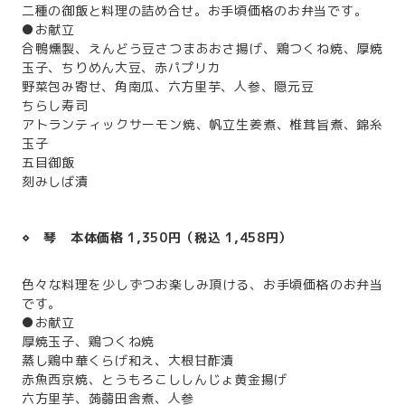
二種の御飯と料理の詰め合せ。お手頃価格のお弁当です。
●お献立
合鴨燻製、えんどう豆さつまあおさ揚げ、鶏つくね焼、厚焼
玉子、ちりめん大豆、赤パプリカ
野菜包み寄せ、角南瓜、六方里芋、人参、隠元豆
ちらし寿司
アトランティックサーモン焼、帆立生姜煮、椎茸旨煮、錦糸
玉子
五目御飯
刻みしば漬
⋄ 琴 本体価格 1,350円（税込 1,458円）
色々な料理を少しずつお楽しみ頂ける、お手頃価格のお弁当
です。
●お献立
厚焼玉子、鶏つくね焼
蒸し鶏中華くらげ和え、大根甘酢漬
赤魚西京焼、とうもろこししんじょ黄金揚げ
六方里芋、蒟蒻田舎煮、人参