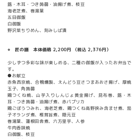
蕗・木耳・つき蒟蒻・油揚げ煮、枝豆
海老芝煮、巻湯葉
五目御飯
白御飯
野沢菜ちりめん、刻みしば漬
⋄ 匠の膳 本体価格 2,200円 （税込 2,376円）
少しずつ多彩な味が楽しめる、二種の御飯が入ったお弁当で
す。
●お献立
赤魚西京焼、合鴨燻製、えんどう豆さつまあおさ揚げ、厚焼
玉子、角蒟蒻
鶏つくね焼、山芋入りしんじょ黄金揚げ、昆布巻、蕗・木
耳・つき蒟蒻・油揚げ煮、赤パプリカ
鶏ごぼうつみれ、海老芝煮、鶏つくね高野挟み含ませ煮、茄
子オランダ煮、椎茸旨煮、隠元豆
巻湯葉、蓮根田舎煮、六方里芋、人参
牛肉香味焼
白御飯、枝豆