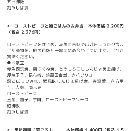
五目御飯
刻みしば漬
⋄ ローストビーフと鮑ごはんのお弁当
本体価格 2,200円
（税込 2,376円）
ローストビーフをはじめ、赤魚西京焼や出汁をしっかり含ま
せた煮物を、鮑の御飯と一緒に詰め合わせています。ぜひご
賞味ください。
●お献立
赤魚西京焼、鶏つくね焼、とうもろこししんじょ黄金揚げ、
厚焼玉子、昆布巻、蒟蒻田舎煮、赤パプリカ
鶏ごぼうつみれ、蟹風味しんじょ揚げ煮、巻湯葉、六方里
芋、人参、隠元豆
ローストビーフ
玉葱、茄子、芋餅、ローストビーフソース
鮑御飯
刻みしば漬
⋄ 季節御膳「夏ごろも」 本体価格 1,400円（税込 1,5