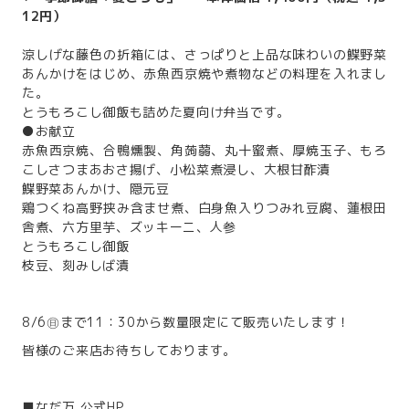
12円）
涼しげな藤色の折箱には、さっぱりと上品な味わいの鰈野菜
あんかけをはじめ、赤魚西京焼や煮物などの料理を入れまし
た。
とうもろこし御飯も詰めた夏向け弁当です。
●お献立
赤魚西京焼、合鴨燻製、角蒟蒻、丸十蜜煮、厚焼玉子、もろ
こしさつまあおさ揚げ、小松菜煮浸し、大根甘酢漬
鰈野菜あんかけ、隠元豆
鶏つくね高野挟み含ませ煮、白身魚入りつみれ豆腐、蓮根田
舎煮、六方里芋、ズッキーニ、人参
とうもろこし御飯
枝豆、刻みしば漬
8/6㊐まで11：30から数量限定にて販売いたします！
皆様のご来店お待ちしております。
■なだ万 公式HP