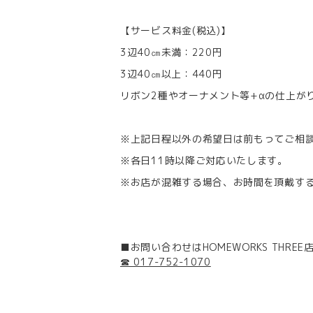
【サービス料金(税込)】
3辺40㎝未満：220円
3辺40㎝以上：440円
リボン2種やオーナメント等+αの仕上がり
※上記日程以外の希望日は前もってご相
※各日11時以降ご対応いたします。
※お店が混雑する場合、お時間を頂戴す
■お問い合わせはHOMEWORKS THREE
☎ 017-752-1070