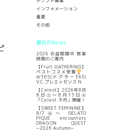
テナント募集
インフォメーション
重要
その他
最近のNews
ピ
2026 お盆期間中 営業
時間のご案内
【Fruit GATHERING】
ベストコスメ受賞
dr365(ドクター365)
V.C.プレエッセンス N
【Celest】2026年8月
8日㊏～8月13日㊍
「Celest 大市」開催！
【SWEET FEMININE】
8/7㊎～ GELATO
PIQUE encounters
DRAGON QUEST
~2026 Autumn~