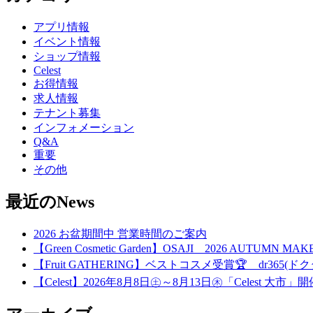
アプリ情報
イベント情報
ショップ情報
Celest
お得情報
求人情報
テナント募集
インフォメーション
Q&A
重要
その他
最近のNews
2026 お盆期間中 営業時間のご案内
【Green Cosmetic Garden】OSAJI 2026 AUTUMN 
【Fruit GATHERING】ベストコスメ受賞🏆 dr365(ドク
【Celest】2026年8月8日㊏～8月13日㊍「Celest 大市」