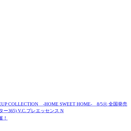
MAKEUP COLLECTION -HOME SWEET HOME- 8/5㊌ 全国発売
ター365) V.C.プレエッセンス N
開催！